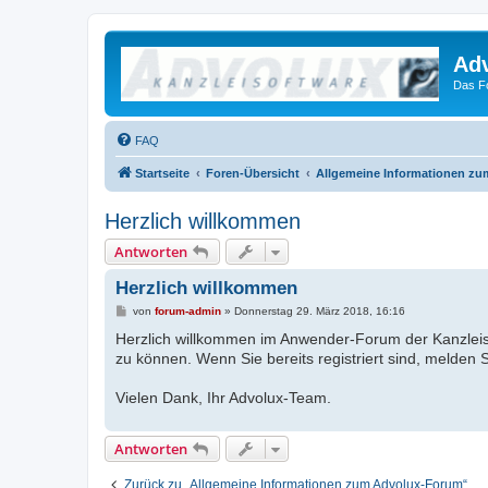
Ad
Das F
FAQ
Startseite
Foren-Übersicht
Allgemeine Informationen z
Herzlich willkommen
Antworten
Herzlich willkommen
B
von
forum-admin
»
Donnerstag 29. März 2018, 16:16
e
Herzlich willkommen im Anwender-Forum der Kanzleisoft
i
t
zu können. Wenn Sie bereits registriert sind, melden Si
r
a
g
Vielen Dank, Ihr Advolux-Team.
Antworten
Zurück zu „Allgemeine Informationen zum Advolux-Forum“