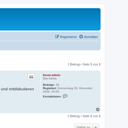
Registrieren
Anmelden
1 Beitrag • Seite
1
von
1
forum-admin
Site Admin
Beiträge:
28
Registriert:
Donnerstag 28. Dezember
 und mitdiskutieren
2006, 00:00
K
Kontaktdaten:
o
n
t
a
N
k
a
t
1 Beitrag • Seite
1
von
1
c
d
h
a
o
t
Gehe zu