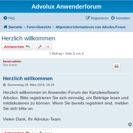
Advolux Anwenderforum
FAQ
Registrieren
Anmelden
Startseite
Foren-Übersicht
Allgemeine Informationen zum Advolux-Forum
Herzlich willkommen
Antworten
1 Beitrag • Seite
1
von
1
forum-admin
Site Admin
Herzlich willkommen
B
Donnerstag 29. März 2018, 16:16
e
Herzlich willkommen im Anwender-Forum der Kanzleisoftware
i
t
Advolux. Bitte registrieren Sie sich einmalig, um Beiträge lesen und
r
mitdiskutieren zu können. Wenn Sie bereits registriert sind, melden
a
g
Sie sich bitte an.
Vielen Dank, Ihr Advolux-Team.