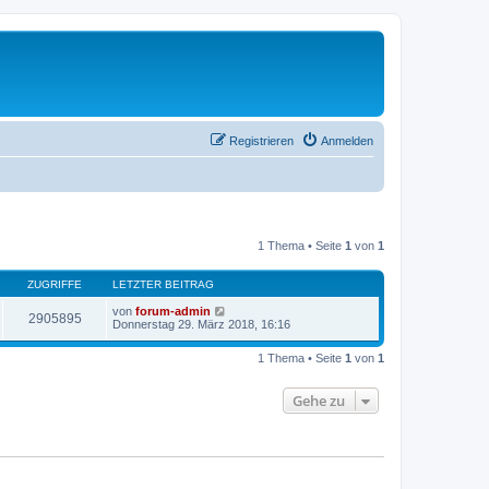
Registrieren
Anmelden
1 Thema • Seite
1
von
1
ZUGRIFFE
LETZTER BEITRAG
von
forum-admin
2905895
Donnerstag 29. März 2018, 16:16
1 Thema • Seite
1
von
1
Gehe zu