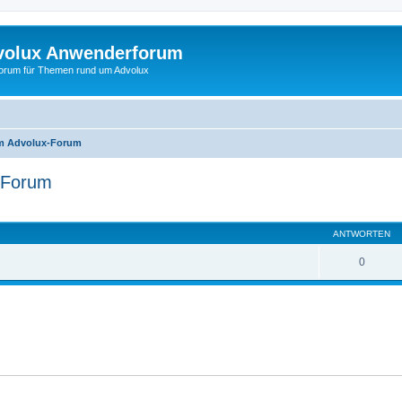
volux Anwenderforum
orum für Themen rund um Advolux
um Advolux-Forum
-Forum
ANTWORTEN
0