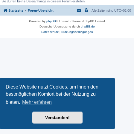
Sie dürfen
keine
Dateianhänge in diesem Forum erstellen.
Startseite
Foren-Übersicht
Alle Zeiten sind
UTC+02:00
Powered by
phpBB
® Forum Software © phpBB Limited
Deutsche Übersetzung durch
phpBB.de
Datenschutz
|
Nutzungsbedingungen
Diese Website nutzt Cookies, um Ihnen den
bestmöglichen Komfort bei der Nutzung zu
bieten.
Mehr erfahren
Verstanden!