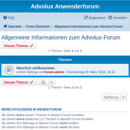
Advolux Anwenderforum
FAQ
Registrieren
Anmelden
Startseite
Foren-Übersicht
Allgemeine Informationen zum Advolux-Forum
Allgemeine Informationen zum Advolux-Forum
Neues Thema
1 Thema • Seite
1
von
1
Themen
Herzlich willkommen
Letzter Beitrag von
forum-admin
«
Donnerstag 29. März 2018, 16:16
Neues Thema
1 Thema • Seite
1
von
1
Gehe zu
BERECHTIGUNGEN IN DIESEM FORUM
Sie dürfen
keine
neuen Themen in diesem Forum erstellen.
Sie dürfen
keine
Antworten zu Themen in diesem Forum erstellen.
Sie dürfen Ihre Beiträge in diesem Forum
nicht
ändern.
Sie dürfen Ihre Beiträge in diesem Forum
nicht
löschen.