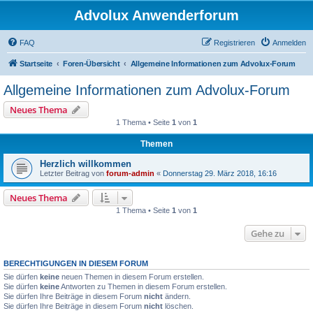
Advolux Anwenderforum
FAQ
Registrieren
Anmelden
Startseite
Foren-Übersicht
Allgemeine Informationen zum Advolux-Forum
Allgemeine Informationen zum Advolux-Forum
Neues Thema
1 Thema • Seite
1
von
1
Themen
Herzlich willkommen
Letzter Beitrag von
forum-admin
«
Donnerstag 29. März 2018, 16:16
Neues Thema
1 Thema • Seite
1
von
1
Gehe zu
BERECHTIGUNGEN IN DIESEM FORUM
Sie dürfen
keine
neuen Themen in diesem Forum erstellen.
Sie dürfen
keine
Antworten zu Themen in diesem Forum erstellen.
Sie dürfen Ihre Beiträge in diesem Forum
nicht
ändern.
Sie dürfen Ihre Beiträge in diesem Forum
nicht
löschen.