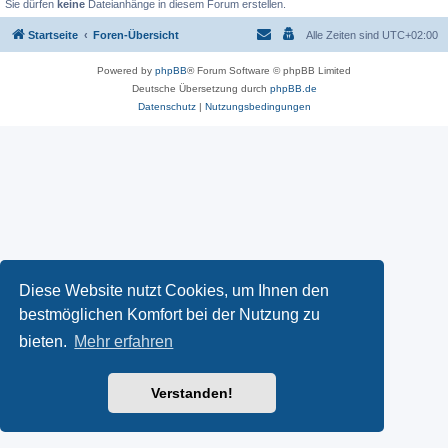
Sie dürfen
keine
Dateianhänge in diesem Forum erstellen.
Startseite
Foren-Übersicht
Alle Zeiten sind
UTC+02:00
Powered by
phpBB
® Forum Software © phpBB Limited
Deutsche Übersetzung durch
phpBB.de
Datenschutz
|
Nutzungsbedingungen
Diese Website nutzt Cookies, um Ihnen den
bestmöglichen Komfort bei der Nutzung zu
bieten.
Mehr erfahren
Verstanden!