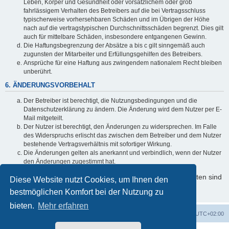
Leben, Körper und Gesundheit oder vorsätzlichem oder grob
fahrlässigem Verhalten des Betreibers auf die bei Vertragsschluss
typischerweise vorhersehbaren Schäden und im Übrigen der Höhe
nach auf die vertragstypischen Durchschnittsschäden begrenzt. Dies gilt
auch für mittelbare Schäden, insbesondere entgangenen Gewinn.
Die Haftungsbegrenzung der Absätze a bis c gilt sinngemäß auch
zugunsten der Mitarbeiter und Erfüllungsgehilfen des Betreibers.
Ansprüche für eine Haftung aus zwingendem nationalem Recht bleiben
unberührt.
6. ÄNDERUNGSVORBEHALT
Der Betreiber ist berechtigt, die Nutzungsbedingungen und die
Datenschutzerklärung zu ändern. Die Änderung wird dem Nutzer per E-
Mail mitgeteilt.
Der Nutzer ist berechtigt, den Änderungen zu widersprechen. Im Falle
des Widerspruchs erlischt das zwischen dem Betreiber und dem Nutzer
bestehende Vertragsverhältnis mit sofortiger Wirkung.
Die Änderungen gelten als anerkannt und verbindlich, wenn der Nutzer
den Änderungen zugestimmt hat.
Informationen über den Umgang mit Ihren persönlichen Daten sind
Diese Website nutzt Cookies, um Ihnen den
in der Datenschutzerklärung enthalten.
bestmöglichen Komfort bei der Nutzung zu
bieten.
Mehr erfahren
Startseite
Foren-Übersicht
Alle Zeiten sind
UTC+02:00