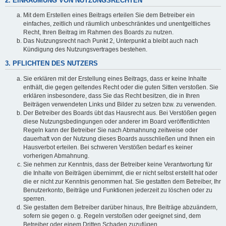
2. EINRÄUMUNG VON NUTZUNGSRECHTEN
Mit dem Erstellen eines Beitrags erteilen Sie dem Betreiber ein
einfaches, zeitlich und räumlich unbeschränktes und unentgeltliches
Recht, Ihren Beitrag im Rahmen des Boards zu nutzen.
Das Nutzungsrecht nach Punkt 2, Unterpunkt a bleibt auch nach
Kündigung des Nutzungsvertrages bestehen.
3. PFLICHTEN DES NUTZERS
Sie erklären mit der Erstellung eines Beitrags, dass er keine Inhalte
enthält, die gegen geltendes Recht oder die guten Sitten verstoßen. Sie
erklären insbesondere, dass Sie das Recht besitzen, die in Ihren
Beiträgen verwendeten Links und Bilder zu setzen bzw. zu verwenden.
Der Betreiber des Boards übt das Hausrecht aus. Bei Verstößen gegen
diese Nutzungsbedingungen oder anderer im Board veröffentlichten
Regeln kann der Betreiber Sie nach Abmahnung zeitweise oder
dauerhaft von der Nutzung dieses Boards ausschließen und Ihnen ein
Hausverbot erteilen. Bei schweren Verstößen bedarf es keiner
vorherigen Abmahnung.
Sie nehmen zur Kenntnis, dass der Betreiber keine Verantwortung für
die Inhalte von Beiträgen übernimmt, die er nicht selbst erstellt hat oder
die er nicht zur Kenntnis genommen hat. Sie gestatten dem Betreiber, Ihr
Benutzerkonto, Beiträge und Funktionen jederzeit zu löschen oder zu
sperren.
Sie gestatten dem Betreiber darüber hinaus, Ihre Beiträge abzuändern,
sofern sie gegen o. g. Regeln verstoßen oder geeignet sind, dem
Betreiber oder einem Dritten Schaden zuzufügen.