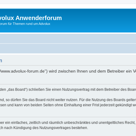
volux Anwenderforum
orum für Themen rund um Advolux
n
://www.advolux-forum.de“) wird zwischen Ihnen und dem Betreiber ein 
den „das Board“) schließen Sie einen Nutzungsvertrag mit dem Betreiber des Board
, so dürfen Sie das Board nicht weiter nutzen. Für die Nutzung des Boards gelten 
sen und kann von beiden Seiten ohne Einhaltung einer Frist jederzeit gekündigt w
iber ein einfaches, zeitlich und räumlich unbeschränktes und unentgeltliches Rech
auch nach Kündigung des Nutzungsvertrages bestehen.