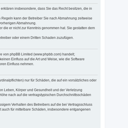
e erklären insbesondere, dass Sie das Recht besitzen, die in
en Regeln kann der Betreiber Sie nach Abmahnung zeitweise
r vorherigen Abmahnung.
oder die er nicht zur Kenntnis genommen hat. Sie gestatten dem
Betreiber oder einem Dritten Schaden zuzufügen.
ware von phpBB Limited (www.phpbb.com) handelt;
inen Einfluss auf die Art und Weise, wie die Software
oren Einfluss nehmen.
inalpflichten) nur für Schäden, die auf ein vorsätzliches oder
von Leben, Körper und Gesundheit und der Verletzung
r Höhe nach auf die vertragstypischen Durchschnittsschäden
sigem Verhalten des Betreibers auf die bei Vertragsschluss
lt auch für mittelbare Schäden, insbesondere entgangenen