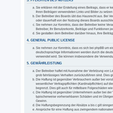
3. PFLICHTEN DES NUTZERS
Sie erklären mit der Erstellung eines Beitrags, dass er 
Ihren Beiträgen verwendeten Links und Bilder zu setze
Der Betreiber des Boards übt das Hausrecht aus. Bei V
oder dauerhaft von der Nutzung dieses Boards ausschli
Sie nehmen zur Kenntnis, dass der Betreiber keine Verant
Betreiber, Ihr Benutzerkonto, Beiträge und Funktionen je
Sie gestatten dem Betreiber darüber hinaus, Ihre Beitr
4. GENERAL PUBLIC LICENSE
Sie nehmen zur Kenntnis, dass es sich bei phpBB um ein
deutschsprachige Informationen werden durch die deuts
verwendet wird. Sie können insbesondere die Verwendun
5. GEWÄHRLEISTUNG
Der Betreiber haftet mit Ausnahme der Verletzung von Le
grob fahrlässiges Verhalten zurückzuführen sind. Dies 
Die Haftung ist gegenüber Verbrauchern außer bei vors
wesentlicher Vertragspflichten (Kardinalpflichten) auf
begrenzt. Dies gilt auch für mittelbare Folgeschäden 
Die Haftung ist gegenüber Unternehmern außer bei der V
typischerweise vorhersehbaren Schäden und im Übrigen 
Gewinn.
Die Haftungsbegrenzung der Absätze a bis c gilt sinnge
Ansprüche für eine Haftung aus zwingendem nationalem