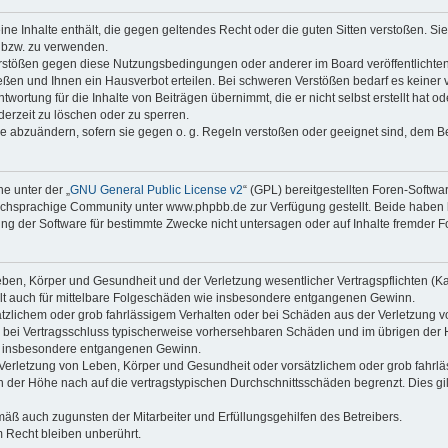
keine Inhalte enthält, die gegen geltendes Recht oder die guten Sitten verstoßen. Si
n bzw. zu verwenden.
erstößen gegen diese Nutzungsbedingungen oder anderer im Board veröffentlicht
eßen und Ihnen ein Hausverbot erteilen. Bei schweren Verstößen bedarf es keine
wortung für die Inhalte von Beiträgen übernimmt, die er nicht selbst erstellt hat 
derzeit zu löschen oder zu sperren.
äge abzuändern, sofern sie gegen o. g. Regeln verstoßen oder geeignet sind, dem 
e unter der „
GNU General Public License v2
“ (GPL) bereitgestellten Foren-Soft
chsprachige Community unter www.phpbb.de zur Verfügung gestellt. Beide haben ke
g der Software für bestimmte Zwecke nicht untersagen oder auf Inhalte fremder F
ben, Körper und Gesundheit und der Verletzung wesentlicher Vertragspflichten (Kard
gilt auch für mittelbare Folgeschäden wie insbesondere entgangenen Gewinn.
ätzlichem oder grob fahrlässigem Verhalten oder bei Schäden aus der Verletzung 
 die bei Vertragsschluss typischerweise vorhersehbaren Schäden und im übrigen de
wie insbesondere entgangenen Gewinn.
erletzung von Leben, Körper und Gesundheit oder vorsätzlichem oder grob fahrläs
der Höhe nach auf die vertragstypischen Durchschnittsschäden begrenzt. Dies gi
mäß auch zugunsten der Mitarbeiter und Erfüllungsgehilfen des Betreibers.
 Recht bleiben unberührt.