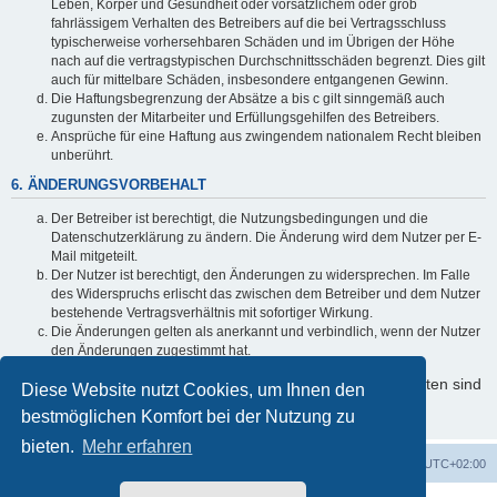
Leben, Körper und Gesundheit oder vorsätzlichem oder grob
fahrlässigem Verhalten des Betreibers auf die bei Vertragsschluss
typischerweise vorhersehbaren Schäden und im Übrigen der Höhe
nach auf die vertragstypischen Durchschnittsschäden begrenzt. Dies gilt
auch für mittelbare Schäden, insbesondere entgangenen Gewinn.
Die Haftungsbegrenzung der Absätze a bis c gilt sinngemäß auch
zugunsten der Mitarbeiter und Erfüllungsgehilfen des Betreibers.
Ansprüche für eine Haftung aus zwingendem nationalem Recht bleiben
unberührt.
6. ÄNDERUNGSVORBEHALT
Der Betreiber ist berechtigt, die Nutzungsbedingungen und die
Datenschutzerklärung zu ändern. Die Änderung wird dem Nutzer per E-
Mail mitgeteilt.
Der Nutzer ist berechtigt, den Änderungen zu widersprechen. Im Falle
des Widerspruchs erlischt das zwischen dem Betreiber und dem Nutzer
bestehende Vertragsverhältnis mit sofortiger Wirkung.
Die Änderungen gelten als anerkannt und verbindlich, wenn der Nutzer
den Änderungen zugestimmt hat.
Informationen über den Umgang mit Ihren persönlichen Daten sind
Diese Website nutzt Cookies, um Ihnen den
in der Datenschutzerklärung enthalten.
bestmöglichen Komfort bei der Nutzung zu
bieten.
Mehr erfahren
Startseite
Foren-Übersicht
Alle Zeiten sind
UTC+02:00