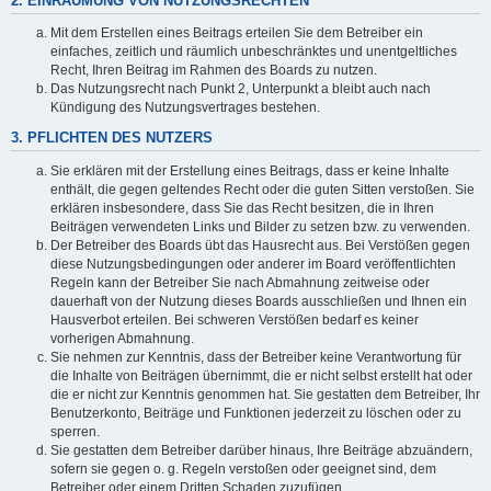
2. EINRÄUMUNG VON NUTZUNGSRECHTEN
Mit dem Erstellen eines Beitrags erteilen Sie dem Betreiber ein
einfaches, zeitlich und räumlich unbeschränktes und unentgeltliches
Recht, Ihren Beitrag im Rahmen des Boards zu nutzen.
Das Nutzungsrecht nach Punkt 2, Unterpunkt a bleibt auch nach
Kündigung des Nutzungsvertrages bestehen.
3. PFLICHTEN DES NUTZERS
Sie erklären mit der Erstellung eines Beitrags, dass er keine Inhalte
enthält, die gegen geltendes Recht oder die guten Sitten verstoßen. Sie
erklären insbesondere, dass Sie das Recht besitzen, die in Ihren
Beiträgen verwendeten Links und Bilder zu setzen bzw. zu verwenden.
Der Betreiber des Boards übt das Hausrecht aus. Bei Verstößen gegen
diese Nutzungsbedingungen oder anderer im Board veröffentlichten
Regeln kann der Betreiber Sie nach Abmahnung zeitweise oder
dauerhaft von der Nutzung dieses Boards ausschließen und Ihnen ein
Hausverbot erteilen. Bei schweren Verstößen bedarf es keiner
vorherigen Abmahnung.
Sie nehmen zur Kenntnis, dass der Betreiber keine Verantwortung für
die Inhalte von Beiträgen übernimmt, die er nicht selbst erstellt hat oder
die er nicht zur Kenntnis genommen hat. Sie gestatten dem Betreiber, Ihr
Benutzerkonto, Beiträge und Funktionen jederzeit zu löschen oder zu
sperren.
Sie gestatten dem Betreiber darüber hinaus, Ihre Beiträge abzuändern,
sofern sie gegen o. g. Regeln verstoßen oder geeignet sind, dem
Betreiber oder einem Dritten Schaden zuzufügen.