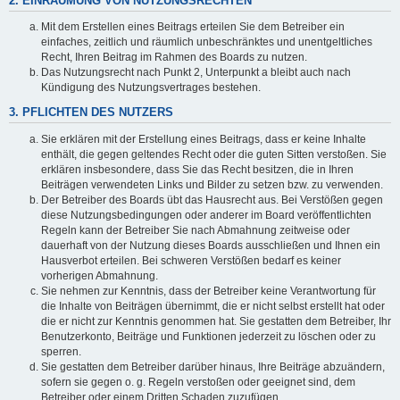
2. EINRÄUMUNG VON NUTZUNGSRECHTEN
Mit dem Erstellen eines Beitrags erteilen Sie dem Betreiber ein
einfaches, zeitlich und räumlich unbeschränktes und unentgeltliches
Recht, Ihren Beitrag im Rahmen des Boards zu nutzen.
Das Nutzungsrecht nach Punkt 2, Unterpunkt a bleibt auch nach
Kündigung des Nutzungsvertrages bestehen.
3. PFLICHTEN DES NUTZERS
Sie erklären mit der Erstellung eines Beitrags, dass er keine Inhalte
enthält, die gegen geltendes Recht oder die guten Sitten verstoßen. Sie
erklären insbesondere, dass Sie das Recht besitzen, die in Ihren
Beiträgen verwendeten Links und Bilder zu setzen bzw. zu verwenden.
Der Betreiber des Boards übt das Hausrecht aus. Bei Verstößen gegen
diese Nutzungsbedingungen oder anderer im Board veröffentlichten
Regeln kann der Betreiber Sie nach Abmahnung zeitweise oder
dauerhaft von der Nutzung dieses Boards ausschließen und Ihnen ein
Hausverbot erteilen. Bei schweren Verstößen bedarf es keiner
vorherigen Abmahnung.
Sie nehmen zur Kenntnis, dass der Betreiber keine Verantwortung für
die Inhalte von Beiträgen übernimmt, die er nicht selbst erstellt hat oder
die er nicht zur Kenntnis genommen hat. Sie gestatten dem Betreiber, Ihr
Benutzerkonto, Beiträge und Funktionen jederzeit zu löschen oder zu
sperren.
Sie gestatten dem Betreiber darüber hinaus, Ihre Beiträge abzuändern,
sofern sie gegen o. g. Regeln verstoßen oder geeignet sind, dem
Betreiber oder einem Dritten Schaden zuzufügen.