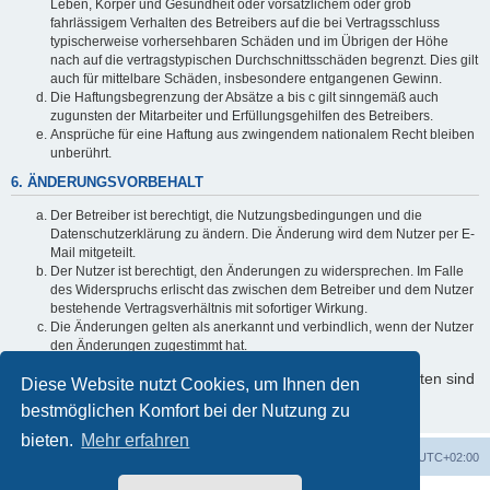
Leben, Körper und Gesundheit oder vorsätzlichem oder grob
fahrlässigem Verhalten des Betreibers auf die bei Vertragsschluss
typischerweise vorhersehbaren Schäden und im Übrigen der Höhe
nach auf die vertragstypischen Durchschnittsschäden begrenzt. Dies gilt
auch für mittelbare Schäden, insbesondere entgangenen Gewinn.
Die Haftungsbegrenzung der Absätze a bis c gilt sinngemäß auch
zugunsten der Mitarbeiter und Erfüllungsgehilfen des Betreibers.
Ansprüche für eine Haftung aus zwingendem nationalem Recht bleiben
unberührt.
6. ÄNDERUNGSVORBEHALT
Der Betreiber ist berechtigt, die Nutzungsbedingungen und die
Datenschutzerklärung zu ändern. Die Änderung wird dem Nutzer per E-
Mail mitgeteilt.
Der Nutzer ist berechtigt, den Änderungen zu widersprechen. Im Falle
des Widerspruchs erlischt das zwischen dem Betreiber und dem Nutzer
bestehende Vertragsverhältnis mit sofortiger Wirkung.
Die Änderungen gelten als anerkannt und verbindlich, wenn der Nutzer
den Änderungen zugestimmt hat.
Informationen über den Umgang mit Ihren persönlichen Daten sind
Diese Website nutzt Cookies, um Ihnen den
in der Datenschutzerklärung enthalten.
bestmöglichen Komfort bei der Nutzung zu
bieten.
Mehr erfahren
Startseite
Foren-Übersicht
Alle Zeiten sind
UTC+02:00