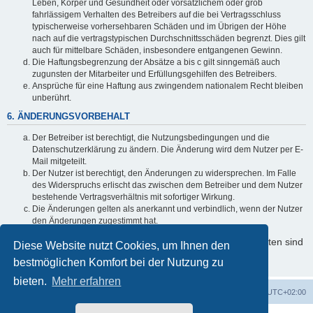
Leben, Körper und Gesundheit oder vorsätzlichem oder grob
fahrlässigem Verhalten des Betreibers auf die bei Vertragsschluss
typischerweise vorhersehbaren Schäden und im Übrigen der Höhe
nach auf die vertragstypischen Durchschnittsschäden begrenzt. Dies gilt
auch für mittelbare Schäden, insbesondere entgangenen Gewinn.
Die Haftungsbegrenzung der Absätze a bis c gilt sinngemäß auch
zugunsten der Mitarbeiter und Erfüllungsgehilfen des Betreibers.
Ansprüche für eine Haftung aus zwingendem nationalem Recht bleiben
unberührt.
6. ÄNDERUNGSVORBEHALT
Der Betreiber ist berechtigt, die Nutzungsbedingungen und die
Datenschutzerklärung zu ändern. Die Änderung wird dem Nutzer per E-
Mail mitgeteilt.
Der Nutzer ist berechtigt, den Änderungen zu widersprechen. Im Falle
des Widerspruchs erlischt das zwischen dem Betreiber und dem Nutzer
bestehende Vertragsverhältnis mit sofortiger Wirkung.
Die Änderungen gelten als anerkannt und verbindlich, wenn der Nutzer
den Änderungen zugestimmt hat.
Informationen über den Umgang mit Ihren persönlichen Daten sind
Diese Website nutzt Cookies, um Ihnen den
in der Datenschutzerklärung enthalten.
bestmöglichen Komfort bei der Nutzung zu
bieten.
Mehr erfahren
Startseite
Foren-Übersicht
Alle Zeiten sind
UTC+02:00