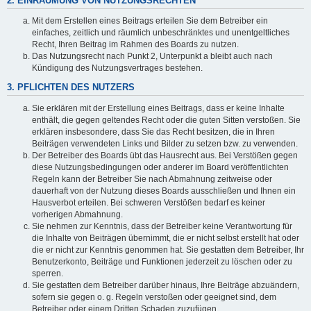
2. EINRÄUMUNG VON NUTZUNGSRECHTEN
Mit dem Erstellen eines Beitrags erteilen Sie dem Betreiber ein
einfaches, zeitlich und räumlich unbeschränktes und unentgeltliches
Recht, Ihren Beitrag im Rahmen des Boards zu nutzen.
Das Nutzungsrecht nach Punkt 2, Unterpunkt a bleibt auch nach
Kündigung des Nutzungsvertrages bestehen.
3. PFLICHTEN DES NUTZERS
Sie erklären mit der Erstellung eines Beitrags, dass er keine Inhalte
enthält, die gegen geltendes Recht oder die guten Sitten verstoßen. Sie
erklären insbesondere, dass Sie das Recht besitzen, die in Ihren
Beiträgen verwendeten Links und Bilder zu setzen bzw. zu verwenden.
Der Betreiber des Boards übt das Hausrecht aus. Bei Verstößen gegen
diese Nutzungsbedingungen oder anderer im Board veröffentlichten
Regeln kann der Betreiber Sie nach Abmahnung zeitweise oder
dauerhaft von der Nutzung dieses Boards ausschließen und Ihnen ein
Hausverbot erteilen. Bei schweren Verstößen bedarf es keiner
vorherigen Abmahnung.
Sie nehmen zur Kenntnis, dass der Betreiber keine Verantwortung für
die Inhalte von Beiträgen übernimmt, die er nicht selbst erstellt hat oder
die er nicht zur Kenntnis genommen hat. Sie gestatten dem Betreiber, Ihr
Benutzerkonto, Beiträge und Funktionen jederzeit zu löschen oder zu
sperren.
Sie gestatten dem Betreiber darüber hinaus, Ihre Beiträge abzuändern,
sofern sie gegen o. g. Regeln verstoßen oder geeignet sind, dem
Betreiber oder einem Dritten Schaden zuzufügen.