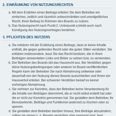
2. EINRÄUMUNG VON NUTZUNGSRECHTEN
Mit dem Erstellen eines Beitrags erteilen Sie dem Betreiber ein
einfaches, zeitlich und räumlich unbeschränktes und unentgeltliches
Recht, Ihren Beitrag im Rahmen des Boards zu nutzen.
Das Nutzungsrecht nach Punkt 2, Unterpunkt a bleibt auch nach
Kündigung des Nutzungsvertrages bestehen.
3. PFLICHTEN DES NUTZERS
Sie erklären mit der Erstellung eines Beitrags, dass er keine Inhalte
enthält, die gegen geltendes Recht oder die guten Sitten verstoßen. Sie
erklären insbesondere, dass Sie das Recht besitzen, die in Ihren
Beiträgen verwendeten Links und Bilder zu setzen bzw. zu verwenden.
Der Betreiber des Boards übt das Hausrecht aus. Bei Verstößen gegen
diese Nutzungsbedingungen oder anderer im Board veröffentlichten
Regeln kann der Betreiber Sie nach Abmahnung zeitweise oder
dauerhaft von der Nutzung dieses Boards ausschließen und Ihnen ein
Hausverbot erteilen. Bei schweren Verstößen bedarf es keiner
vorherigen Abmahnung.
Sie nehmen zur Kenntnis, dass der Betreiber keine Verantwortung für
die Inhalte von Beiträgen übernimmt, die er nicht selbst erstellt hat oder
die er nicht zur Kenntnis genommen hat. Sie gestatten dem Betreiber, Ihr
Benutzerkonto, Beiträge und Funktionen jederzeit zu löschen oder zu
sperren.
Sie gestatten dem Betreiber darüber hinaus, Ihre Beiträge abzuändern,
sofern sie gegen o. g. Regeln verstoßen oder geeignet sind, dem