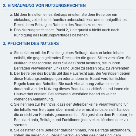
2. EINRÄUMUNG VON NUTZUNGSRECHTEN
Mit dem Erstellen eines Beitrags erteilen Sie dem Betreiber ein
einfaches, zeitlich und räumlich unbeschränktes und unentgeltliches
Recht, Ihren Beitrag im Rahmen des Boards zu nutzen.
Das Nutzungsrecht nach Punkt 2, Unterpunkt a bleibt auch nach
Kündigung des Nutzungsvertrages bestehen.
3. PFLICHTEN DES NUTZERS
Sie erklären mit der Erstellung eines Beitrags, dass er keine Inhalte
enthält, die gegen geltendes Recht oder die guten Sitten verstoßen. Sie
erklären insbesondere, dass Sie das Recht besitzen, die in Ihren
Beiträgen verwendeten Links und Bilder zu setzen bzw. zu verwenden.
Der Betreiber des Boards übt das Hausrecht aus. Bei Verstößen gegen
diese Nutzungsbedingungen oder anderer im Board veröffentlichten
Regeln kann der Betreiber Sie nach Abmahnung zeitweise oder
dauerhaft von der Nutzung dieses Boards ausschließen und Ihnen ein
Hausverbot erteilen. Bei schweren Verstößen bedarf es keiner
vorherigen Abmahnung.
Sie nehmen zur Kenntnis, dass der Betreiber keine Verantwortung für
die Inhalte von Beiträgen übernimmt, die er nicht selbst erstellt hat oder
die er nicht zur Kenntnis genommen hat. Sie gestatten dem Betreiber, Ihr
Benutzerkonto, Beiträge und Funktionen jederzeit zu löschen oder zu
sperren.
Sie gestatten dem Betreiber darüber hinaus, Ihre Beiträge abzuändern,
sofern sie gegen o. g. Regeln verstoßen oder geeignet sind, dem