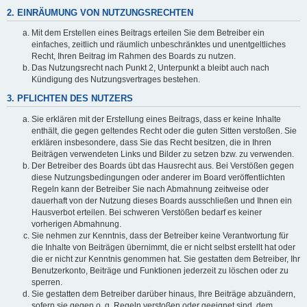
2. EINRÄUMUNG VON NUTZUNGSRECHTEN
Mit dem Erstellen eines Beitrags erteilen Sie dem Betreiber ein
einfaches, zeitlich und räumlich unbeschränktes und unentgeltliches
Recht, Ihren Beitrag im Rahmen des Boards zu nutzen.
Das Nutzungsrecht nach Punkt 2, Unterpunkt a bleibt auch nach
Kündigung des Nutzungsvertrages bestehen.
3. PFLICHTEN DES NUTZERS
Sie erklären mit der Erstellung eines Beitrags, dass er keine Inhalte
enthält, die gegen geltendes Recht oder die guten Sitten verstoßen. Sie
erklären insbesondere, dass Sie das Recht besitzen, die in Ihren
Beiträgen verwendeten Links und Bilder zu setzen bzw. zu verwenden.
Der Betreiber des Boards übt das Hausrecht aus. Bei Verstößen gegen
diese Nutzungsbedingungen oder anderer im Board veröffentlichten
Regeln kann der Betreiber Sie nach Abmahnung zeitweise oder
dauerhaft von der Nutzung dieses Boards ausschließen und Ihnen ein
Hausverbot erteilen. Bei schweren Verstößen bedarf es keiner
vorherigen Abmahnung.
Sie nehmen zur Kenntnis, dass der Betreiber keine Verantwortung für
die Inhalte von Beiträgen übernimmt, die er nicht selbst erstellt hat oder
die er nicht zur Kenntnis genommen hat. Sie gestatten dem Betreiber, Ihr
Benutzerkonto, Beiträge und Funktionen jederzeit zu löschen oder zu
sperren.
Sie gestatten dem Betreiber darüber hinaus, Ihre Beiträge abzuändern,
sofern sie gegen o. g. Regeln verstoßen oder geeignet sind, dem