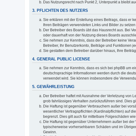
Das Nutzungsrecht nach Punkt 2, Unterpunkt a bleibt 
3. PFLICHTEN DES NUTZERS
Sie erklären mit der Erstellung eines Beitrags, dass er 
Ihren Beiträgen verwendeten Links und Bilder zu setze
Der Betreiber des Boards übt das Hausrecht aus. Bei V
oder dauerhaft von der Nutzung dieses Boards ausschli
Sie nehmen zur Kenntnis, dass der Betreiber keine Verant
Betreiber, Ihr Benutzerkonto, Beiträge und Funktionen je
Sie gestatten dem Betreiber darüber hinaus, Ihre Beitr
4. GENERAL PUBLIC LICENSE
Sie nehmen zur Kenntnis, dass es sich bei phpBB um ein
deutschsprachige Informationen werden durch die deuts
verwendet wird. Sie können insbesondere die Verwendun
5. GEWÄHRLEISTUNG
Der Betreiber haftet mit Ausnahme der Verletzung von Le
grob fahrlässiges Verhalten zurückzuführen sind. Dies 
Die Haftung ist gegenüber Verbrauchern außer bei vors
wesentlicher Vertragspflichten (Kardinalpflichten) auf
begrenzt. Dies gilt auch für mittelbare Folgeschäden 
Die Haftung ist gegenüber Unternehmern außer bei der V
typischerweise vorhersehbaren Schäden und im Übrigen 
Gewinn.