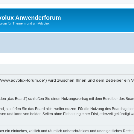
volux Anwenderforum
orum für Themen rund um Advolux
://www.advolux-forum.de“) wird zwischen Ihnen und dem Betreiber ein 
den „das Board“) schließen Sie einen Nutzungsvertrag mit dem Betreiber des Board
, so dürfen Sie das Board nicht weiter nutzen. Für die Nutzung des Boards gelten 
sen und kann von beiden Seiten ohne Einhaltung einer Frist jederzeit gekündigt w
iber ein einfaches, zeitlich und räumlich unbeschränktes und unentgeltliches Rech