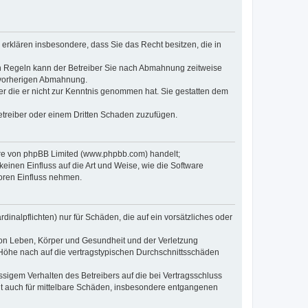
e erklären insbesondere, dass Sie das Recht besitzen, die in
en Regeln kann der Betreiber Sie nach Abmahnung zeitweise
r vorherigen Abmahnung.
oder die er nicht zur Kenntnis genommen hat. Sie gestatten dem
Betreiber oder einem Dritten Schaden zuzufügen.
ware von phpBB Limited (www.phpbb.com) handelt;
inen Einfluss auf die Art und Weise, wie die Software
oren Einfluss nehmen.
inalpflichten) nur für Schäden, die auf ein vorsätzliches oder
von Leben, Körper und Gesundheit und der Verletzung
r Höhe nach auf die vertragstypischen Durchschnittsschäden
sigem Verhalten des Betreibers auf die bei Vertragsschluss
lt auch für mittelbare Schäden, insbesondere entgangenen