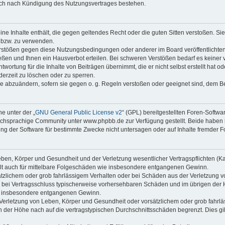
auch nach Kündigung des Nutzungsvertrages bestehen.
keine Inhalte enthält, die gegen geltendes Recht oder die guten Sitten verstoßen. Si
n bzw. zu verwenden.
erstößen gegen diese Nutzungsbedingungen oder anderer im Board veröffentlicht
eßen und Ihnen ein Hausverbot erteilen. Bei schweren Verstößen bedarf es keine
wortung für die Inhalte von Beiträgen übernimmt, die er nicht selbst erstellt hat 
derzeit zu löschen oder zu sperren.
äge abzuändern, sofern sie gegen o. g. Regeln verstoßen oder geeignet sind, dem 
e unter der „
GNU General Public License v2
“ (GPL) bereitgestellten Foren-Soft
chsprachige Community unter www.phpbb.de zur Verfügung gestellt. Beide haben ke
g der Software für bestimmte Zwecke nicht untersagen oder auf Inhalte fremder F
ben, Körper und Gesundheit und der Verletzung wesentlicher Vertragspflichten (Kard
gilt auch für mittelbare Folgeschäden wie insbesondere entgangenen Gewinn.
ätzlichem oder grob fahrlässigem Verhalten oder bei Schäden aus der Verletzung 
 die bei Vertragsschluss typischerweise vorhersehbaren Schäden und im übrigen de
wie insbesondere entgangenen Gewinn.
erletzung von Leben, Körper und Gesundheit oder vorsätzlichem oder grob fahrläs
der Höhe nach auf die vertragstypischen Durchschnittsschäden begrenzt. Dies gi