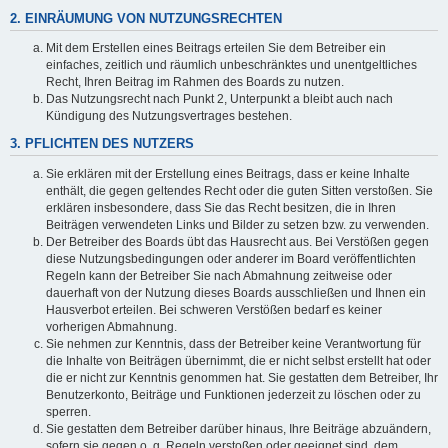
2. EINRÄUMUNG VON NUTZUNGSRECHTEN
Mit dem Erstellen eines Beitrags erteilen Sie dem Betreiber ein
einfaches, zeitlich und räumlich unbeschränktes und unentgeltliches
Recht, Ihren Beitrag im Rahmen des Boards zu nutzen.
Das Nutzungsrecht nach Punkt 2, Unterpunkt a bleibt auch nach
Kündigung des Nutzungsvertrages bestehen.
3. PFLICHTEN DES NUTZERS
Sie erklären mit der Erstellung eines Beitrags, dass er keine Inhalte
enthält, die gegen geltendes Recht oder die guten Sitten verstoßen. Sie
erklären insbesondere, dass Sie das Recht besitzen, die in Ihren
Beiträgen verwendeten Links und Bilder zu setzen bzw. zu verwenden.
Der Betreiber des Boards übt das Hausrecht aus. Bei Verstößen gegen
diese Nutzungsbedingungen oder anderer im Board veröffentlichten
Regeln kann der Betreiber Sie nach Abmahnung zeitweise oder
dauerhaft von der Nutzung dieses Boards ausschließen und Ihnen ein
Hausverbot erteilen. Bei schweren Verstößen bedarf es keiner
vorherigen Abmahnung.
Sie nehmen zur Kenntnis, dass der Betreiber keine Verantwortung für
die Inhalte von Beiträgen übernimmt, die er nicht selbst erstellt hat oder
die er nicht zur Kenntnis genommen hat. Sie gestatten dem Betreiber, Ihr
Benutzerkonto, Beiträge und Funktionen jederzeit zu löschen oder zu
sperren.
Sie gestatten dem Betreiber darüber hinaus, Ihre Beiträge abzuändern,
sofern sie gegen o. g. Regeln verstoßen oder geeignet sind, dem