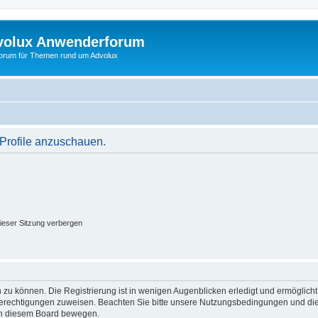
volux Anwenderforum
orum für Themen rund um Advolux
 Profile anzuschauen.
ieser Sitzung verbergen
 zu können. Die Registrierung ist in wenigen Augenblicken erledigt und ermöglicht
 Berechtigungen zuweisen. Beachten Sie bitte unsere Nutzungsbedingungen und die 
 in diesem Board bewegen.