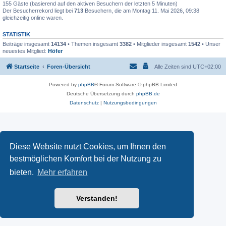
155 Gäste (basierend auf den aktiven Besuchern der letzten 5 Minuten)
Der Besucherrekord liegt bei
713
Besuchern, die am Montag 11. Mai 2026, 09:38
gleichzeitig online waren.
STATISTIK
Beiträge insgesamt
14134
• Themen insgesamt
3382
• Mitglieder insgesamt
1542
• Unser
neuestes Mitglied:
Höfer
Startseite
Foren-Übersicht
Alle Zeiten sind
UTC+02:00
Powered by
phpBB
® Forum Software © phpBB Limited
Deutsche Übersetzung durch
phpBB.de
Datenschutz
|
Nutzungsbedingungen
Diese Website nutzt Cookies, um Ihnen den
bestmöglichen Komfort bei der Nutzung zu
bieten.
Mehr erfahren
Verstanden!