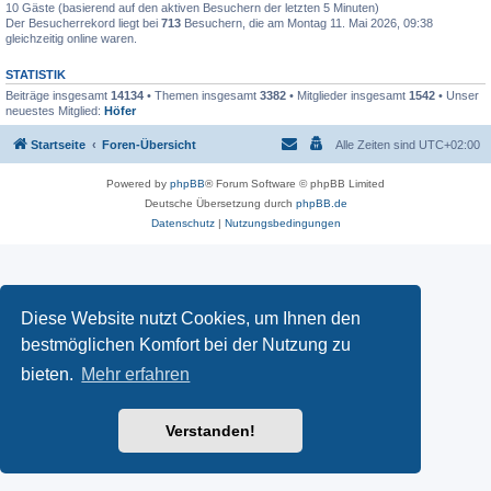
10 Gäste (basierend auf den aktiven Besuchern der letzten 5 Minuten)
Der Besucherrekord liegt bei
713
Besuchern, die am Montag 11. Mai 2026, 09:38
gleichzeitig online waren.
STATISTIK
Beiträge insgesamt
14134
• Themen insgesamt
3382
• Mitglieder insgesamt
1542
• Unser
neuestes Mitglied:
Höfer
Startseite
Foren-Übersicht
Alle Zeiten sind
UTC+02:00
Powered by
phpBB
® Forum Software © phpBB Limited
Deutsche Übersetzung durch
phpBB.de
Datenschutz
|
Nutzungsbedingungen
Diese Website nutzt Cookies, um Ihnen den
bestmöglichen Komfort bei der Nutzung zu
bieten.
Mehr erfahren
Verstanden!