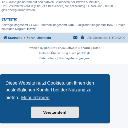
125 Gäste (basierend auf den aktiven Besuchern der letzten 5 Minuten)
Der Besucherrekord liegt bei
713
Besuchern, die am Montag 11. Mai 2026, 09:38
gleichzeitig online waren.
STATISTIK
Beiträge insgesamt
14133
• Themen insgesamt
3381
• Mitglieder insgesamt
1542
• Unser
neuestes Mitglied:
Höfer
Startseite
Foren-Übersicht
Alle Zeiten sind
UTC+02:00
Powered by
phpBB
® Forum Software © phpBB Limited
Deutsche Übersetzung durch
phpBB.de
Datenschutz
|
Nutzungsbedingungen
Diese Website nutzt Cookies, um Ihnen den
bestmöglichen Komfort bei der Nutzung zu
bieten.
Mehr erfahren
Verstanden!