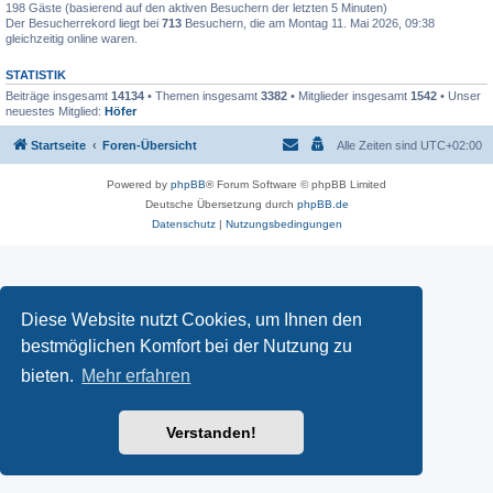
198 Gäste (basierend auf den aktiven Besuchern der letzten 5 Minuten)
Der Besucherrekord liegt bei
713
Besuchern, die am Montag 11. Mai 2026, 09:38
gleichzeitig online waren.
STATISTIK
Beiträge insgesamt
14134
• Themen insgesamt
3382
• Mitglieder insgesamt
1542
• Unser
neuestes Mitglied:
Höfer
Startseite
Foren-Übersicht
Alle Zeiten sind
UTC+02:00
Powered by
phpBB
® Forum Software © phpBB Limited
Deutsche Übersetzung durch
phpBB.de
Datenschutz
|
Nutzungsbedingungen
Diese Website nutzt Cookies, um Ihnen den
bestmöglichen Komfort bei der Nutzung zu
bieten.
Mehr erfahren
Verstanden!