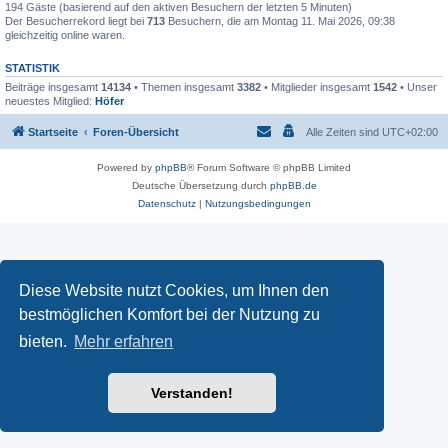
194 Gäste (basierend auf den aktiven Besuchern der letzten 5 Minuten)
Der Besucherrekord liegt bei
713
Besuchern, die am Montag 11. Mai 2026, 09:38
gleichzeitig online waren.
STATISTIK
Beiträge insgesamt
14134
• Themen insgesamt
3382
• Mitglieder insgesamt
1542
• Unser
neuestes Mitglied:
Höfer
Startseite
Foren-Übersicht
Alle Zeiten sind
UTC+02:00
Powered by
phpBB
® Forum Software © phpBB Limited
Deutsche Übersetzung durch
phpBB.de
Datenschutz
|
Nutzungsbedingungen
Diese Website nutzt Cookies, um Ihnen den
bestmöglichen Komfort bei der Nutzung zu
bieten.
Mehr erfahren
Verstanden!