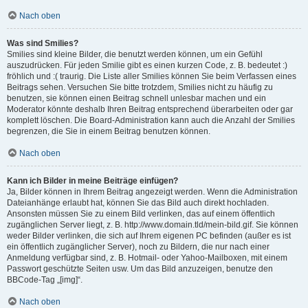
Nach oben
Was sind Smilies?
Smilies sind kleine Bilder, die benutzt werden können, um ein Gefühl
auszudrücken. Für jeden Smilie gibt es einen kurzen Code, z. B. bedeutet :)
fröhlich und :( traurig. Die Liste aller Smilies können Sie beim Verfassen eines
Beitrags sehen. Versuchen Sie bitte trotzdem, Smilies nicht zu häufig zu
benutzen, sie können einen Beitrag schnell unlesbar machen und ein
Moderator könnte deshalb Ihren Beitrag entsprechend überarbeiten oder gar
komplett löschen. Die Board-Administration kann auch die Anzahl der Smilies
begrenzen, die Sie in einem Beitrag benutzen können.
Nach oben
Kann ich Bilder in meine Beiträge einfügen?
Ja, Bilder können in Ihrem Beitrag angezeigt werden. Wenn die Administration
Dateianhänge erlaubt hat, können Sie das Bild auch direkt hochladen.
Ansonsten müssen Sie zu einem Bild verlinken, das auf einem öffentlich
zugänglichen Server liegt, z. B. http://www.domain.tld/mein-bild.gif. Sie können
weder Bilder verlinken, die sich auf Ihrem eigenen PC befinden (außer es ist
ein öffentlich zugänglicher Server), noch zu Bildern, die nur nach einer
Anmeldung verfügbar sind, z. B. Hotmail- oder Yahoo-Mailboxen, mit einem
Passwort geschützte Seiten usw. Um das Bild anzuzeigen, benutze den
BBCode-Tag „[img]“.
Nach oben