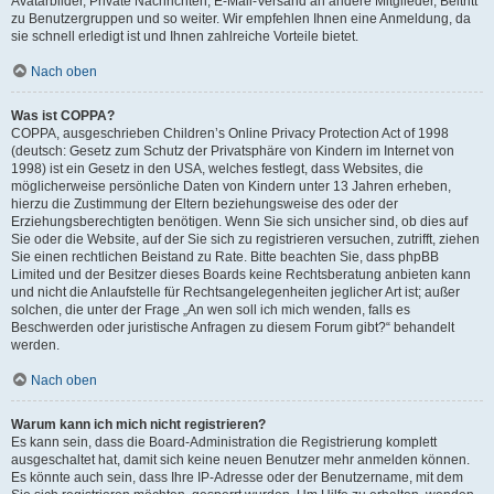
Avatarbilder, Private Nachrichten, E-Mail-Versand an andere Mitglieder, Beitritt
zu Benutzergruppen und so weiter. Wir empfehlen Ihnen eine Anmeldung, da
sie schnell erledigt ist und Ihnen zahlreiche Vorteile bietet.
Nach oben
Was ist COPPA?
COPPA, ausgeschrieben Children’s Online Privacy Protection Act of 1998
(deutsch: Gesetz zum Schutz der Privatsphäre von Kindern im Internet von
1998) ist ein Gesetz in den USA, welches festlegt, dass Websites, die
möglicherweise persönliche Daten von Kindern unter 13 Jahren erheben,
hierzu die Zustimmung der Eltern beziehungsweise des oder der
Erziehungsberechtigten benötigen. Wenn Sie sich unsicher sind, ob dies auf
Sie oder die Website, auf der Sie sich zu registrieren versuchen, zutrifft, ziehen
Sie einen rechtlichen Beistand zu Rate. Bitte beachten Sie, dass phpBB
Limited und der Besitzer dieses Boards keine Rechtsberatung anbieten kann
und nicht die Anlaufstelle für Rechtsangelegenheiten jeglicher Art ist; außer
solchen, die unter der Frage „An wen soll ich mich wenden, falls es
Beschwerden oder juristische Anfragen zu diesem Forum gibt?“ behandelt
werden.
Nach oben
Warum kann ich mich nicht registrieren?
Es kann sein, dass die Board-Administration die Registrierung komplett
ausgeschaltet hat, damit sich keine neuen Benutzer mehr anmelden können.
Es könnte auch sein, dass Ihre IP-Adresse oder der Benutzername, mit dem