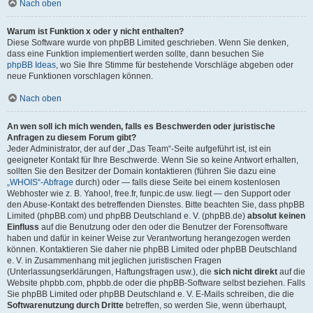
Nach oben
Warum ist Funktion x oder y nicht enthalten?
Diese Software wurde von phpBB Limited geschrieben. Wenn Sie denken,
dass eine Funktion implementiert werden sollte, dann besuchen Sie
phpBB Ideas
, wo Sie Ihre Stimme für bestehende Vorschläge abgeben oder
neue Funktionen vorschlagen können.
Nach oben
An wen soll ich mich wenden, falls es Beschwerden oder juristische
Anfragen zu diesem Forum gibt?
Jeder Administrator, der auf der „Das Team“-Seite aufgeführt ist, ist ein
geeigneter Kontakt für Ihre Beschwerde. Wenn Sie so keine Antwort erhalten,
sollten Sie den Besitzer der Domain kontaktieren (führen Sie dazu eine
„WHOIS“-Abfrage
durch) oder — falls diese Seite bei einem kostenlosen
Webhoster wie z. B. Yahoo!, free.fr, funpic.de usw. liegt — den Support oder
den Abuse-Kontakt des betreffenden Dienstes. Bitte beachten Sie, dass phpBB
Limited (phpBB.com) und phpBB Deutschland e. V. (phpBB.de)
absolut keinen
Einfluss
auf die Benutzung oder den oder die Benutzer der Forensoftware
haben und dafür in keiner Weise zur Verantwortung herangezogen werden
können. Kontaktieren Sie daher nie phpBB Limited oder phpBB Deutschland
e. V. in Zusammenhang mit jeglichen juristischen Fragen
(Unterlassungserklärungen, Haftungsfragen usw.), die
sich nicht direkt
auf die
Website phpbb.com, phpbb.de oder die phpBB-Software selbst beziehen. Falls
Sie phpBB Limited oder phpBB Deutschland e. V. E-Mails schreiben, die die
Softwarenutzung durch Dritte
betreffen, so werden Sie, wenn überhaupt,