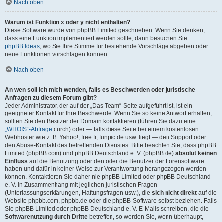
Nach oben
Warum ist Funktion x oder y nicht enthalten?
Diese Software wurde von phpBB Limited geschrieben. Wenn Sie denken,
dass eine Funktion implementiert werden sollte, dann besuchen Sie
phpBB Ideas
, wo Sie Ihre Stimme für bestehende Vorschläge abgeben oder
neue Funktionen vorschlagen können.
Nach oben
An wen soll ich mich wenden, falls es Beschwerden oder juristische
Anfragen zu diesem Forum gibt?
Jeder Administrator, der auf der „Das Team“-Seite aufgeführt ist, ist ein
geeigneter Kontakt für Ihre Beschwerde. Wenn Sie so keine Antwort erhalten,
sollten Sie den Besitzer der Domain kontaktieren (führen Sie dazu eine
„WHOIS“-Abfrage
durch) oder — falls diese Seite bei einem kostenlosen
Webhoster wie z. B. Yahoo!, free.fr, funpic.de usw. liegt — den Support oder
den Abuse-Kontakt des betreffenden Dienstes. Bitte beachten Sie, dass phpBB
Limited (phpBB.com) und phpBB Deutschland e. V. (phpBB.de)
absolut keinen
Einfluss
auf die Benutzung oder den oder die Benutzer der Forensoftware
haben und dafür in keiner Weise zur Verantwortung herangezogen werden
können. Kontaktieren Sie daher nie phpBB Limited oder phpBB Deutschland
e. V. in Zusammenhang mit jeglichen juristischen Fragen
(Unterlassungserklärungen, Haftungsfragen usw.), die
sich nicht direkt
auf die
Website phpbb.com, phpbb.de oder die phpBB-Software selbst beziehen. Falls
Sie phpBB Limited oder phpBB Deutschland e. V. E-Mails schreiben, die die
Softwarenutzung durch Dritte
betreffen, so werden Sie, wenn überhaupt,