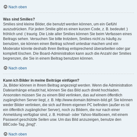
Nach oben
Was sind Smilies?
Smilies sind kleine Bilder, die benutzt werden können, um ein Gefühl
auszudrücken. Für jeden Smilie gibt es einen kurzen Code, z. B. bedeutet :)
fröhlich und :( traurig. Die Liste aller Smilies können Sie beim Verfassen eines
Beitrags sehen. Versuchen Sie bitte trotzdem, Smilies nicht zu häufig zu
benutzen, sie können einen Beitrag schnell unlesbar machen und ein
Moderator könnte deshalb Ihren Beitrag entsprechend überarbeiten oder gar
komplett löschen. Die Board-Administration kann auch die Anzahl der Smilies
begrenzen, die Sie in einem Beitrag benutzen können.
Nach oben
Kann ich Bilder in meine Beiträge einfügen?
Ja, Bilder können in Ihrem Beitrag angezeigt werden. Wenn die Administration
Dateianhänge erlaubt hat, können Sie das Bild auch direkt hochladen.
Ansonsten müssen Sie zu einem Bild verlinken, das auf einem öffentlich
zugänglichen Server liegt, z. B. http://www.domain.tld/mein-bild.gif. Sie können
weder Bilder verlinken, die sich auf Ihrem eigenen PC befinden (außer es ist
ein öffentlich zugänglicher Server), noch zu Bildern, die nur nach einer
Anmeldung verfügbar sind, z. B. Hotmail- oder Yahoo-Mailboxen, mit einem
Passwort geschützte Seiten usw. Um das Bild anzuzeigen, benutze den
BBCode-Tag „[img]“.
Nach oben