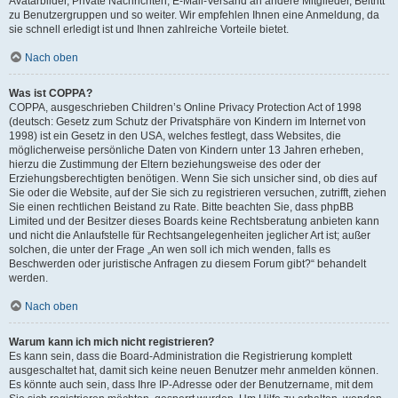
Avatarbilder, Private Nachrichten, E-Mail-Versand an andere Mitglieder, Beitritt
zu Benutzergruppen und so weiter. Wir empfehlen Ihnen eine Anmeldung, da
sie schnell erledigt ist und Ihnen zahlreiche Vorteile bietet.
Nach oben
Was ist COPPA?
COPPA, ausgeschrieben Children’s Online Privacy Protection Act of 1998
(deutsch: Gesetz zum Schutz der Privatsphäre von Kindern im Internet von
1998) ist ein Gesetz in den USA, welches festlegt, dass Websites, die
möglicherweise persönliche Daten von Kindern unter 13 Jahren erheben,
hierzu die Zustimmung der Eltern beziehungsweise des oder der
Erziehungsberechtigten benötigen. Wenn Sie sich unsicher sind, ob dies auf
Sie oder die Website, auf der Sie sich zu registrieren versuchen, zutrifft, ziehen
Sie einen rechtlichen Beistand zu Rate. Bitte beachten Sie, dass phpBB
Limited und der Besitzer dieses Boards keine Rechtsberatung anbieten kann
und nicht die Anlaufstelle für Rechtsangelegenheiten jeglicher Art ist; außer
solchen, die unter der Frage „An wen soll ich mich wenden, falls es
Beschwerden oder juristische Anfragen zu diesem Forum gibt?“ behandelt
werden.
Nach oben
Warum kann ich mich nicht registrieren?
Es kann sein, dass die Board-Administration die Registrierung komplett
ausgeschaltet hat, damit sich keine neuen Benutzer mehr anmelden können.
Es könnte auch sein, dass Ihre IP-Adresse oder der Benutzername, mit dem