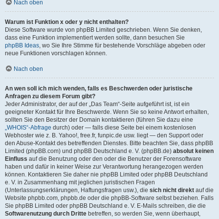
Nach oben
Warum ist Funktion x oder y nicht enthalten?
Diese Software wurde von phpBB Limited geschrieben. Wenn Sie denken,
dass eine Funktion implementiert werden sollte, dann besuchen Sie
phpBB Ideas
, wo Sie Ihre Stimme für bestehende Vorschläge abgeben oder
neue Funktionen vorschlagen können.
Nach oben
An wen soll ich mich wenden, falls es Beschwerden oder juristische
Anfragen zu diesem Forum gibt?
Jeder Administrator, der auf der „Das Team“-Seite aufgeführt ist, ist ein
geeigneter Kontakt für Ihre Beschwerde. Wenn Sie so keine Antwort erhalten,
sollten Sie den Besitzer der Domain kontaktieren (führen Sie dazu eine
„WHOIS“-Abfrage
durch) oder — falls diese Seite bei einem kostenlosen
Webhoster wie z. B. Yahoo!, free.fr, funpic.de usw. liegt — den Support oder
den Abuse-Kontakt des betreffenden Dienstes. Bitte beachten Sie, dass phpBB
Limited (phpBB.com) und phpBB Deutschland e. V. (phpBB.de)
absolut keinen
Einfluss
auf die Benutzung oder den oder die Benutzer der Forensoftware
haben und dafür in keiner Weise zur Verantwortung herangezogen werden
können. Kontaktieren Sie daher nie phpBB Limited oder phpBB Deutschland
e. V. in Zusammenhang mit jeglichen juristischen Fragen
(Unterlassungserklärungen, Haftungsfragen usw.), die
sich nicht direkt
auf die
Website phpbb.com, phpbb.de oder die phpBB-Software selbst beziehen. Falls
Sie phpBB Limited oder phpBB Deutschland e. V. E-Mails schreiben, die die
Softwarenutzung durch Dritte
betreffen, so werden Sie, wenn überhaupt,