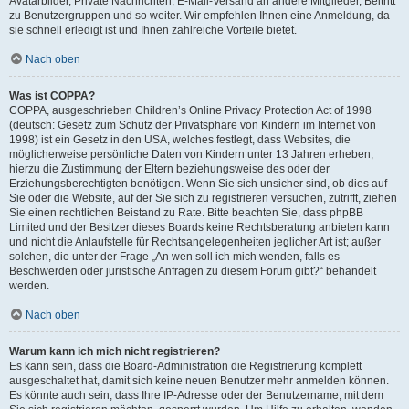
Avatarbilder, Private Nachrichten, E-Mail-Versand an andere Mitglieder, Beitritt
zu Benutzergruppen und so weiter. Wir empfehlen Ihnen eine Anmeldung, da
sie schnell erledigt ist und Ihnen zahlreiche Vorteile bietet.
Nach oben
Was ist COPPA?
COPPA, ausgeschrieben Children’s Online Privacy Protection Act of 1998
(deutsch: Gesetz zum Schutz der Privatsphäre von Kindern im Internet von
1998) ist ein Gesetz in den USA, welches festlegt, dass Websites, die
möglicherweise persönliche Daten von Kindern unter 13 Jahren erheben,
hierzu die Zustimmung der Eltern beziehungsweise des oder der
Erziehungsberechtigten benötigen. Wenn Sie sich unsicher sind, ob dies auf
Sie oder die Website, auf der Sie sich zu registrieren versuchen, zutrifft, ziehen
Sie einen rechtlichen Beistand zu Rate. Bitte beachten Sie, dass phpBB
Limited und der Besitzer dieses Boards keine Rechtsberatung anbieten kann
und nicht die Anlaufstelle für Rechtsangelegenheiten jeglicher Art ist; außer
solchen, die unter der Frage „An wen soll ich mich wenden, falls es
Beschwerden oder juristische Anfragen zu diesem Forum gibt?“ behandelt
werden.
Nach oben
Warum kann ich mich nicht registrieren?
Es kann sein, dass die Board-Administration die Registrierung komplett
ausgeschaltet hat, damit sich keine neuen Benutzer mehr anmelden können.
Es könnte auch sein, dass Ihre IP-Adresse oder der Benutzername, mit dem