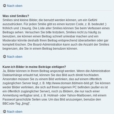
Nach oben
Was sind Smilies?
Smilies sind kleine Bilder, die benutzt werden können, um ein Gefühl
auszudrücken. Für jeden Smilie gibt es einen kurzen Code, z. B. bedeutet :)
fröhlich und :( traurig. Die Liste aller Smilies können Sie beim Verfassen eines
Beitrags sehen. Versuchen Sie bitte trotzdem, Smilies nicht zu häufig zu
benutzen, sie können einen Beitrag schnell unlesbar machen und ein
Moderator könnte deshalb Ihren Beitrag entsprechend überarbeiten oder gar
komplett löschen. Die Board-Administration kann auch die Anzahl der Smilies
begrenzen, die Sie in einem Beitrag benutzen können.
Nach oben
Kann ich Bilder in meine Beiträge einfügen?
Ja, Bilder können in Ihrem Beitrag angezeigt werden. Wenn die Administration
Dateianhänge erlaubt hat, können Sie das Bild auch direkt hochladen.
Ansonsten müssen Sie zu einem Bild verlinken, das auf einem öffentlich
zugänglichen Server liegt, z. B. http://www.domain.tld/mein-bild.gif. Sie können
weder Bilder verlinken, die sich auf Ihrem eigenen PC befinden (außer es ist
ein öffentlich zugänglicher Server), noch zu Bildern, die nur nach einer
Anmeldung verfügbar sind, z. B. Hotmail- oder Yahoo-Mailboxen, mit einem
Passwort geschützte Seiten usw. Um das Bild anzuzeigen, benutze den
BBCode-Tag „[img]“.
Nach oben