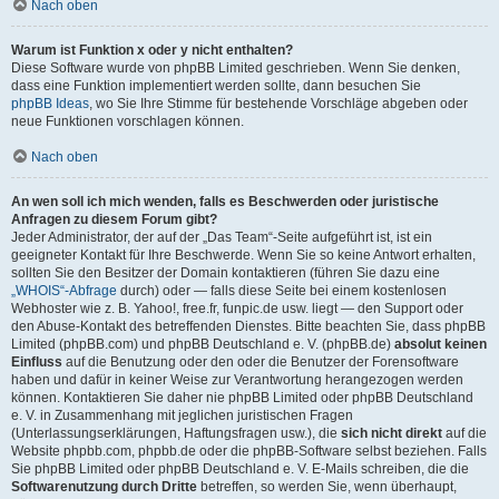
Nach oben
Warum ist Funktion x oder y nicht enthalten?
Diese Software wurde von phpBB Limited geschrieben. Wenn Sie denken,
dass eine Funktion implementiert werden sollte, dann besuchen Sie
phpBB Ideas
, wo Sie Ihre Stimme für bestehende Vorschläge abgeben oder
neue Funktionen vorschlagen können.
Nach oben
An wen soll ich mich wenden, falls es Beschwerden oder juristische
Anfragen zu diesem Forum gibt?
Jeder Administrator, der auf der „Das Team“-Seite aufgeführt ist, ist ein
geeigneter Kontakt für Ihre Beschwerde. Wenn Sie so keine Antwort erhalten,
sollten Sie den Besitzer der Domain kontaktieren (führen Sie dazu eine
„WHOIS“-Abfrage
durch) oder — falls diese Seite bei einem kostenlosen
Webhoster wie z. B. Yahoo!, free.fr, funpic.de usw. liegt — den Support oder
den Abuse-Kontakt des betreffenden Dienstes. Bitte beachten Sie, dass phpBB
Limited (phpBB.com) und phpBB Deutschland e. V. (phpBB.de)
absolut keinen
Einfluss
auf die Benutzung oder den oder die Benutzer der Forensoftware
haben und dafür in keiner Weise zur Verantwortung herangezogen werden
können. Kontaktieren Sie daher nie phpBB Limited oder phpBB Deutschland
e. V. in Zusammenhang mit jeglichen juristischen Fragen
(Unterlassungserklärungen, Haftungsfragen usw.), die
sich nicht direkt
auf die
Website phpbb.com, phpbb.de oder die phpBB-Software selbst beziehen. Falls
Sie phpBB Limited oder phpBB Deutschland e. V. E-Mails schreiben, die die
Softwarenutzung durch Dritte
betreffen, so werden Sie, wenn überhaupt,