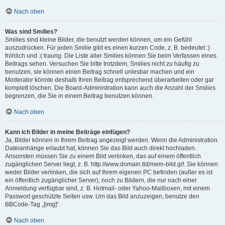
Nach oben
Was sind Smilies?
Smilies sind kleine Bilder, die benutzt werden können, um ein Gefühl
auszudrücken. Für jeden Smilie gibt es einen kurzen Code, z. B. bedeutet :)
fröhlich und :( traurig. Die Liste aller Smilies können Sie beim Verfassen eines
Beitrags sehen. Versuchen Sie bitte trotzdem, Smilies nicht zu häufig zu
benutzen, sie können einen Beitrag schnell unlesbar machen und ein
Moderator könnte deshalb Ihren Beitrag entsprechend überarbeiten oder gar
komplett löschen. Die Board-Administration kann auch die Anzahl der Smilies
begrenzen, die Sie in einem Beitrag benutzen können.
Nach oben
Kann ich Bilder in meine Beiträge einfügen?
Ja, Bilder können in Ihrem Beitrag angezeigt werden. Wenn die Administration
Dateianhänge erlaubt hat, können Sie das Bild auch direkt hochladen.
Ansonsten müssen Sie zu einem Bild verlinken, das auf einem öffentlich
zugänglichen Server liegt, z. B. http://www.domain.tld/mein-bild.gif. Sie können
weder Bilder verlinken, die sich auf Ihrem eigenen PC befinden (außer es ist
ein öffentlich zugänglicher Server), noch zu Bildern, die nur nach einer
Anmeldung verfügbar sind, z. B. Hotmail- oder Yahoo-Mailboxen, mit einem
Passwort geschützte Seiten usw. Um das Bild anzuzeigen, benutze den
BBCode-Tag „[img]“.
Nach oben