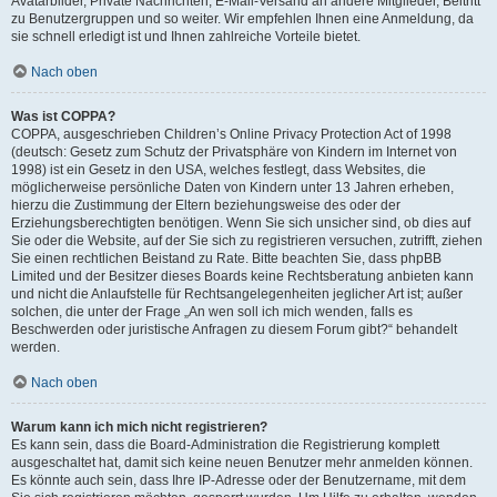
Avatarbilder, Private Nachrichten, E-Mail-Versand an andere Mitglieder, Beitritt
zu Benutzergruppen und so weiter. Wir empfehlen Ihnen eine Anmeldung, da
sie schnell erledigt ist und Ihnen zahlreiche Vorteile bietet.
Nach oben
Was ist COPPA?
COPPA, ausgeschrieben Children’s Online Privacy Protection Act of 1998
(deutsch: Gesetz zum Schutz der Privatsphäre von Kindern im Internet von
1998) ist ein Gesetz in den USA, welches festlegt, dass Websites, die
möglicherweise persönliche Daten von Kindern unter 13 Jahren erheben,
hierzu die Zustimmung der Eltern beziehungsweise des oder der
Erziehungsberechtigten benötigen. Wenn Sie sich unsicher sind, ob dies auf
Sie oder die Website, auf der Sie sich zu registrieren versuchen, zutrifft, ziehen
Sie einen rechtlichen Beistand zu Rate. Bitte beachten Sie, dass phpBB
Limited und der Besitzer dieses Boards keine Rechtsberatung anbieten kann
und nicht die Anlaufstelle für Rechtsangelegenheiten jeglicher Art ist; außer
solchen, die unter der Frage „An wen soll ich mich wenden, falls es
Beschwerden oder juristische Anfragen zu diesem Forum gibt?“ behandelt
werden.
Nach oben
Warum kann ich mich nicht registrieren?
Es kann sein, dass die Board-Administration die Registrierung komplett
ausgeschaltet hat, damit sich keine neuen Benutzer mehr anmelden können.
Es könnte auch sein, dass Ihre IP-Adresse oder der Benutzername, mit dem